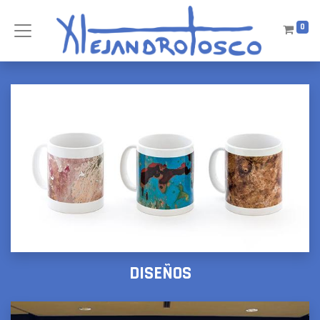
0
DISEÑOS