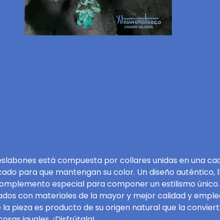
eslabones está compuesta por collares unidas en una ca
cado para que mantengan su color. Un diseño auténtico,
complemento especial para componer un estilismo único. 
os con materiales de la mayor y mejor calidad y emplean
e la pieza es producto de su origen natural que la convie
sas iguales. ¡Disfrútala!