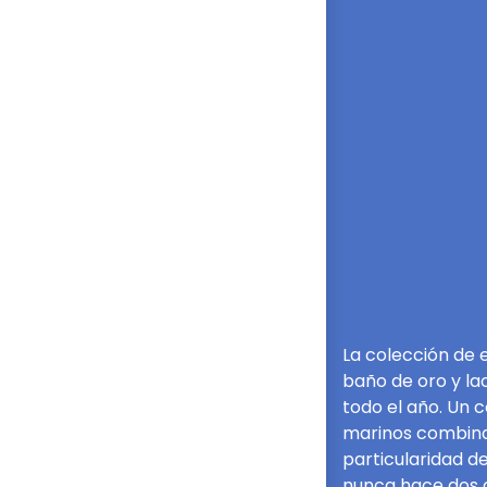
La colección de 
baño de oro y la
todo el año. Un 
marinos combinad
particularidad d
nunca hace dos co