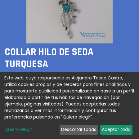
COLLAR HILO DE SEDA
TURQUESA
100,00
€
Esta web, cuyo responsable es Alejandro Tosco Castro,
utiliza cookies propias y de terceros para fines analíticos y
para mostrarte publicidad personalizada en base a un perfil
elaborado a partir de tus hábitos de navegación (por
ejemplo, páginas visitadas). Puedes aceptarlas todas,
AGREGAR AL CARRITO
rechazarlas o ver más información y configurar tus
preferencias pulsando en "Quiero elegir".
Quiero elegir
Descartar todas
Aceptar todo
Collar en Hilo de seda turquesa con brazo de coral
plateado y erizo pintado a mano y Swarovski