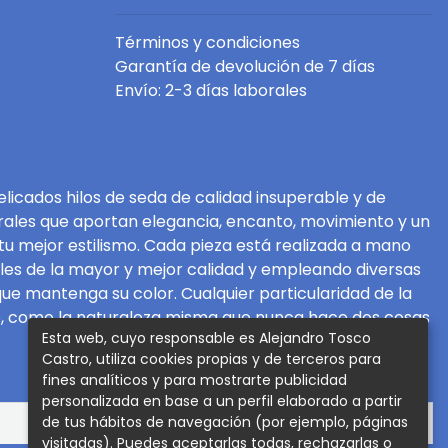
Términos y condiciones
Garantía de devolución de 7 días
Envío: 2-3 días laborales
elicados hilos de seda de calidad insuperable y de
ales que aportan elegancia, encanto, movimiento y un
 mejor estilismo. Cada pieza está realizada a mano
les de la mayor y mejor calidad y empleando diversas
ue mantenga su color. Cualquier particularidad de la
ico, como la naturaleza misma que nunca hace dos cosas
Esta web, cuyo responsable es Alejandro Tosco
Castro, utiliza cookies propias y de terceros para
fines analíticos y para mostrarte publicidad
personalizada en base a un perfil elaborado a partir
de tus hábitos de navegación (por ejemplo, páginas
visitadas). Puedes aceptarlas todas, rechazarlas o