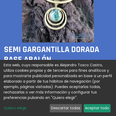
SEMI GARGANTILLA DORADA
BASE ABALÓN
Esta web, cuyo responsable es Alejandro Tosco Castro,
utiliza cookies propias y de terceros para fines analíticos y
120,00
€
para mostrarte publicidad personalizada en base a un perfil
elaborado a partir de tus hábitos de navegación (por
ejemplo, páginas visitadas). Puedes aceptarlas todas,
rechazarlas o ver más información y configurar tus
AGREGAR AL CARRITO
preferencias pulsando en "Quiero elegir".
Quiero elegir
Descartar todas
Aceptar todo
Semi gargantilla dorada con base circular y abalón