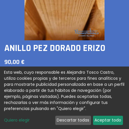
ANILLO PEZ DORADO ERIZO
90,00
€
Esta web, cuyo responsable es Alejandro Tosco Castro,
utiliza cookies propias y de terceros para fines analíticos y
para mostrarte publicidad personalizada en base a un perfil
AGREGAR AL CARRITO
elaborado a partir de tus hábitos de navegación (por
ejemplo, páginas visitadas). Puedes aceptarlas todas,
rechazarlas o ver más información y configurar tus
preferencias pulsando en "Quiero elegir".
Anillo baño de oro forma de pez y erizo pintado a
mano verde
Quiero elegir
Descartar todas
Aceptar todo