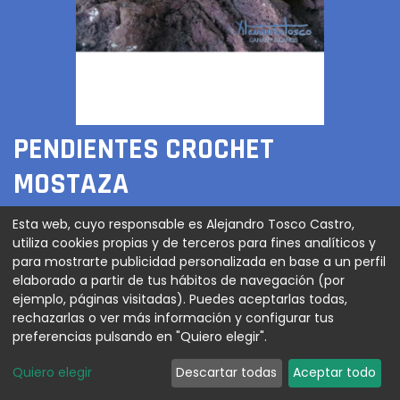
PENDIENTES CROCHET
MOSTAZA
80,00
€
Esta web, cuyo responsable es Alejandro Tosco Castro,
utiliza cookies propias y de terceros para fines analíticos y
para mostrarte publicidad personalizada en base a un perfil
elaborado a partir de tus hábitos de navegación (por
ejemplo, páginas visitadas). Puedes aceptarlas todas,
AGREGAR AL CARRITO
rechazarlas o ver más información y configurar tus
preferencias pulsando en "Quiero elegir".
Quiero elegir
Descartar todas
Aceptar todo
Pendientes en crochet estrella de mar y perlas
cultivadas