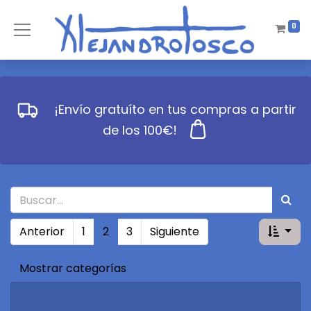
0
¡Envío gratuíto en tus compras a partir
de los 100€!
Anterior
1
2
3
Siguiente
Mostrar categorías